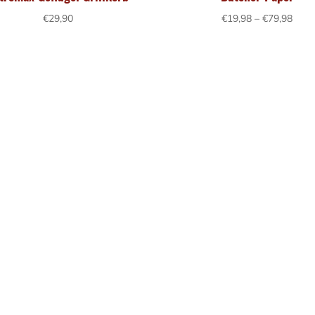
Prei
€
29,90
€
19,98
–
€
79,98
€19,
bis
€79,