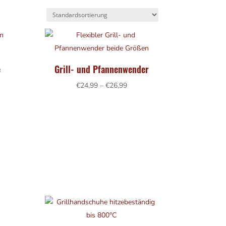
e
Grill- und Pfannenwender
sspanne:
Preisspanne:
€
24,99
–
€
26,99
99
€24,99
bis
99
€26,99