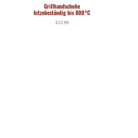
Grillhandschuhe
sspanne:
hitzebeständig bis 800°C
98
€
22,99
98