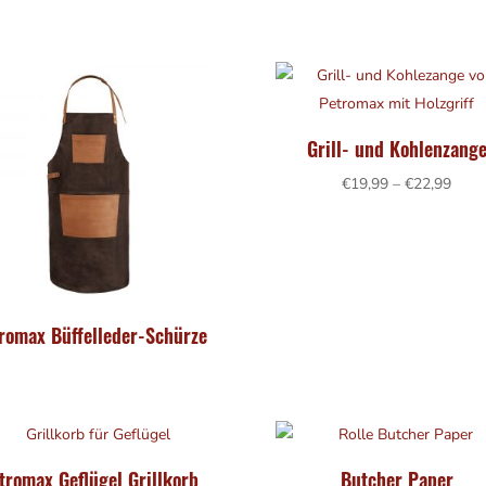
Grill- und Kohlenzang
Prei
€
19,99
–
€
22,99
€19,
bis
€22,
romax Büffelleder-Schürze
tromax Geflügel Grillkorb
Butcher Paper