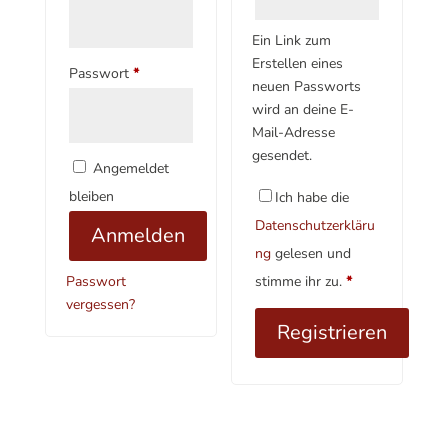
Ein Link zum
Erstellen eines
Erforderlich
Passwort
*
neuen Passworts
wird an deine E-
Mail-Adresse
gesendet.
A
Angemeldet
l
bleiben
Ich habe die
t
Datenschutzerkläru
Anmelden
e
ng
gelesen und
r
n
Passwort
stimme ihr zu.
*
a
vergessen?
t
Registrieren
i
v
A
e
l
:
t
e