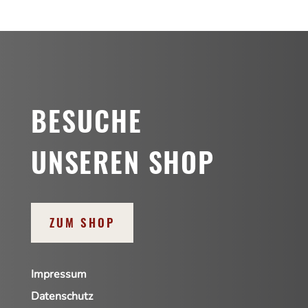
r
n
a
t
i
v
BESUCHE
e
:
UNSEREN SHOP
ZUM SHOP
Impressum
Datenschutz