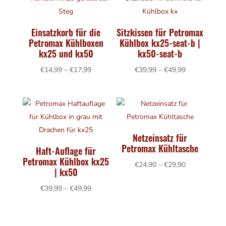
Einsatzkorb für die
Sitzkissen für Petromax
Petromax Kühlboxen
Kühlbox kx25-seat-b |
kx25 und kx50
kx50-seat-b
Preisspanne:
Preisspanne:
€
14,99
–
€
17,99
€
39,99
–
€
49,99
€14,99
€39,99
bis
bis
€17,99
€49,99
Netzeinsatz für
Petromax Kühltasche
Haft-Auflage für
Petromax Kühlbox kx25
Preisspanne:
€
24,90
–
€
29,90
| kx50
€24,90
Preisspanne:
€
39,99
–
€
49,99
bis
€39,99
€29,90
bis