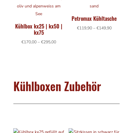
Petromax Kühltasche
Kühlbox kx25 | kx50 |
Preisspanne
€
119,90
–
€
149,90
kx75
€119,90
Preisspanne:
€
170,00
–
€
295,00
bis
€170,00
€149,90
bis
€295,00
Kühlboxen Zubehör