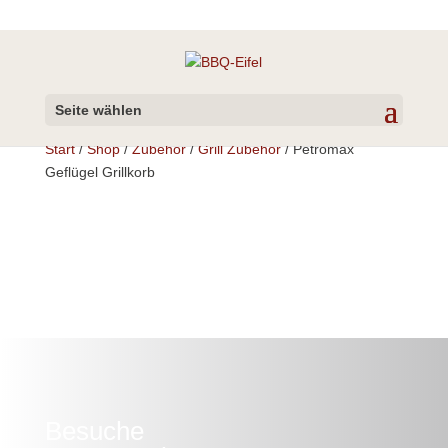
Seite wählen
Start
/
Shop
/
Zubehör
/
Grill Zubehör
/ Petromax
Geflügel Grillkorb
Besuche