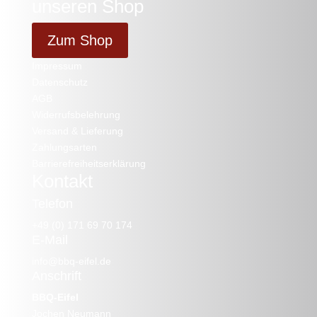
unseren Shop
Zum Shop
Impressum
Datenschutz
AGB
Widerrufsbelehrung
Versand & Lieferung
Zahlungsarten
Barrierefreiheitserklärung
Kontakt
Telefon
+49 (0) 171 69 70 174
E-Mail
info@bbq-eifel.de
Anschrift
BBQ-Eifel
Jochen Neumann