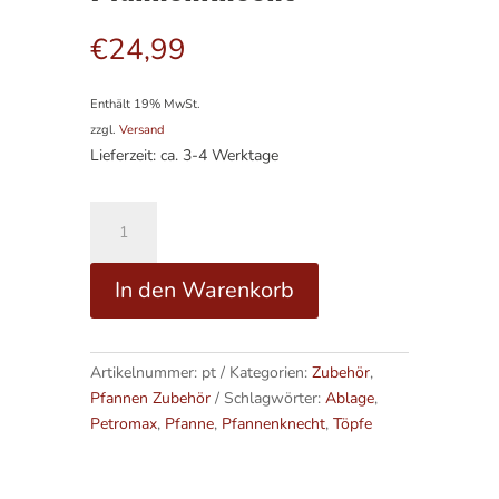
€
24,99
Enthält 19% MwSt.
zzgl.
Versand
Lieferzeit: ca. 3-4 Werktage
Pfannenknecht
Menge
A
In den Warenkorb
l
t
e
Artikelnummer:
pt
Kategorien:
Zubehör
,
r
Pfannen Zubehör
Schlagwörter:
Ablage
,
n
Petromax
,
Pfanne
,
Pfannenknecht
,
Töpfe
a
t
i