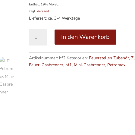
Enthält 19% MwSt.
zzgl.
Versand
Lieferzeit: ca. 3-4 Werktage
Profi-
A
In den Warenkorb
Gasbrenner
l
hf2
t
Menge
e
Artikelnummer:
hf2
Kategorien:
Feuerstellen Zubehör
,
Z
r
Feuer
,
Gasbrenner
,
hf1
,
Mini-Gasbrenner
,
Petromax
n
a
t
i
v
e
: