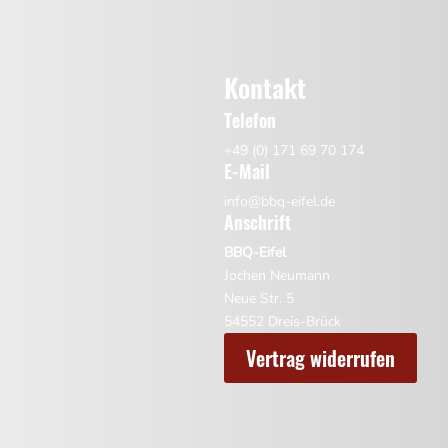
Kontakt
Telefon
+49 (0) 171 69 70 174
E-Mail
info@bbq-eifel.de
Anschrift
BBQ-Eifel
Jochen Neumann
Neue Str. 5
54552 Dreis-Brück
Vertrag widerrufen