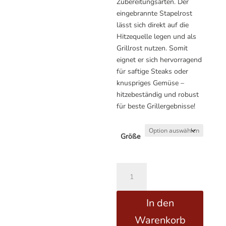
Zubereitungsarten. Der
eingebrannte Stapelrost
lässt sich direkt auf die
Hitzequelle legen und als
Grillrost nutzen. Somit
eignet er sich hervorragend
für saftige Steaks oder
knuspriges Gemüse –
hitzebeständig und robust
für beste Grillergebnisse!
Größe
Gusseisen
A
Stapelrost
l
für
t
In den
Dutch
e
Oven
r
Warenkorb