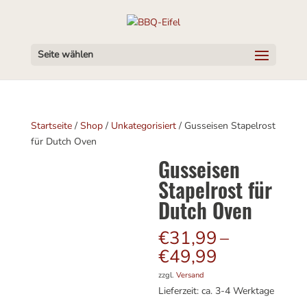
Seite wählen
Startseite
/
Shop
/
Unkategorisiert
/ Gusseisen Stapelrost
für Dutch Oven
Gusseisen
Stapelrost für
Dutch Oven
€
31,99
–
Preisspann
€
49,99
€31,99
zzgl.
Versand
bis
Lieferzeit: ca. 3-4 Werktage
€49,99