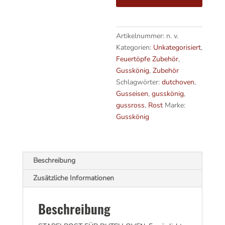
Menge
n
a
t
i
Artikelnummer:
n. v.
v
Kategorien:
Unkategorisiert
,
e
Feuertöpfe Zubehör
,
:
Gusskönig
,
Zubehör
Schlagwörter:
dutchoven
,
Gusseisen
,
gusskönig
,
gussross
,
Rost
Marke:
Gusskönig
Beschreibung
Zusätzliche Informationen
Beschreibung