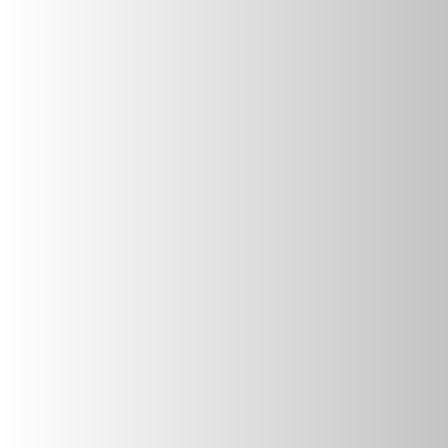
BESUCHE
UNSEREN SHOP
ZUM SHOP
Impressum
Datenschutz
AGB
Widerrufsbelehrung