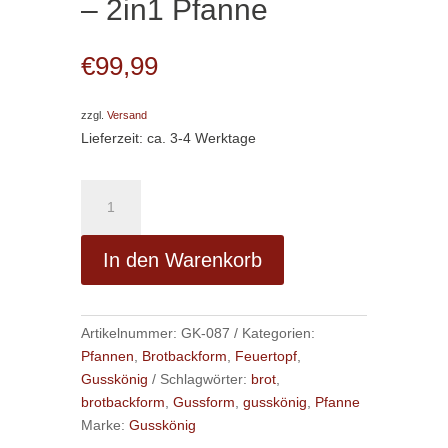
– 2in1 Pfanne
€
99,99
zzgl.
Versand
Lieferzeit: ca. 3-4 Werktage
2in1
Gusseisen
Brotbackform
A
In den Warenkorb
-
l
inkl.
t
Kochbuch
e
&
Artikelnummer:
GK-087
Kategorien:
r
Zubehör
Pfannen
,
Brotbackform
,
Feuertopf
,
n
-
Gusskönig
Schlagwörter:
brot
,
a
2in1
brotbackform
,
Gussform
,
gusskönig
,
Pfanne
t
Pfanne
Marke:
Gusskönig
i
Menge