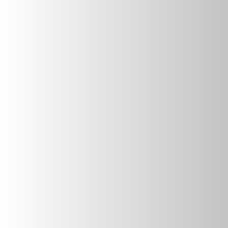
+49 (0) 171 69 70 174
E-MAIL
info@bbq-eifel.de
ANSCHRIFT
BBQ-Eifel
Jochen Neumann
Neue Str. 5
54552 Dreis-Brück
VERTRAG WIDERRUFEN