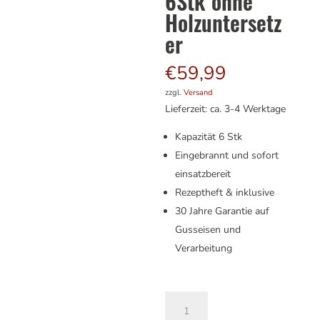
6Stk ohne
Holzuntersetz
er
€
59,99
zzgl.
Versand
Lieferzeit: ca. 3-4 Werktage
Kapazität 6 Stk
Eingebrannt und sofort
einsatzbereit
Rezeptheft & inklusive
30 Jahre Garantie auf
Gusseisen und
Verarbeitung
Mini
A
Gusseisen
l