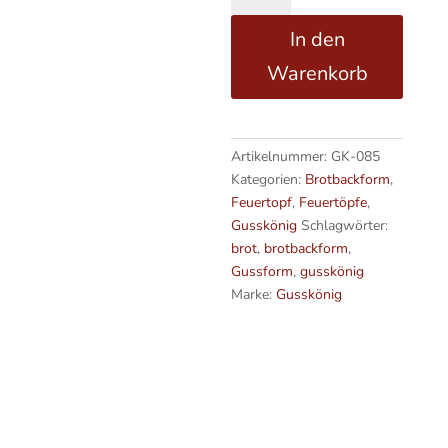
Brotbackform
t
In den
Set
e
–
r
Warenkorb
300ml
n
Brotbacktopf
a
mit
t
Deckel
i
Artikelnummer:
GK-085
-
v
Kategorien:
Brotbackform
,
6Stk
e
Feuertopf
,
Feuertöpfe
,
ohne
:
Gusskönig
Schlagwörter:
Holzuntersetzer
brot
,
brotbackform
,
Menge
Gussform
,
gusskönig
Marke:
Gusskönig