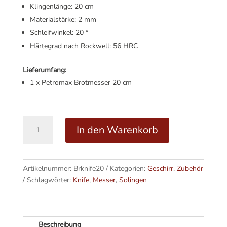
Klingenlänge: 20 cm
Materialstärke: 2 mm
Schleifwinkel: 20 °
Härtegrad nach Rockwell: 56 HRC
Lieferumfang:
1 x Petromax Brotmesser 20 cm
Brotmesser
A
In den Warenkorb
20
l
cm
t
Menge
e
Artikelnummer:
Brknife20
Kategorien:
Geschirr
r
,
Zubehör
Schlagwörter:
Knife
,
Messer
,
Solingen
n
a
t
i
Beschreibung
v