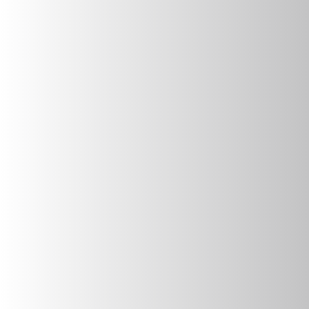
UNSEREN SHOP
ZUM SHOP
Impressum
Datenschutz
AGB
Widerrufsbelehrung
Versand & Lieferung
Zahlungsarten
Barrierefreiheitserklärung