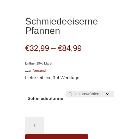
Schmiedeeiserne
Pfannen
Preisspanne:
€
32,99
–
€
84,99
€32,99
bis
Enthält 19% MwSt.
€84,99
zzgl.
Versand
Lieferzeit: ca. 3-4 Werktage
Schmiedepfanne
Schmiedeeiserne
Pfannen
Menge