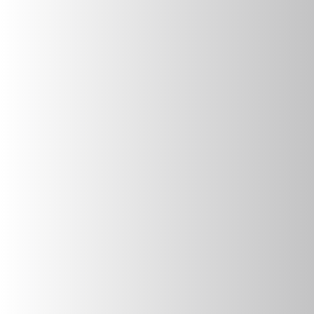
KONTAKT
TELEFON
+49 (0) 171 69 70 174
E-MAIL
info@bbq-eifel.de
ANSCHRIFT
BBQ-Eifel