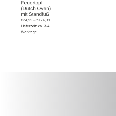
Feuertopf
(Dutch Oven)
mit Standfuß
Preisspanne:
€
24,99
–
€
174,99
€24,99
Lieferzeit: ca. 3-4
bis
Werktage
€174,99
BESUCHE