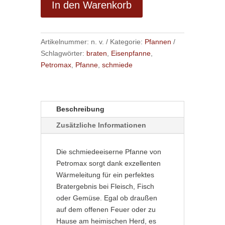
In den Warenkorb
A
l
Artikelnummer:
n. v.
Kategorie:
Pfannen
t
Schlagwörter:
braten
,
Eisenpfanne
,
e
Petromax
,
Pfanne
,
schmiede
r
n
a
t
Beschreibung
i
Zusätzliche Informationen
v
e
:
Die schmiedeeiserne Pfanne von
Petromax sorgt dank exzellenten
Wärmeleitung für ein perfektes
Bratergebnis bei Fleisch, Fisch
oder Gemüse. Egal ob draußen
auf dem offenen Feuer oder zu
Hause am heimischen Herd, es