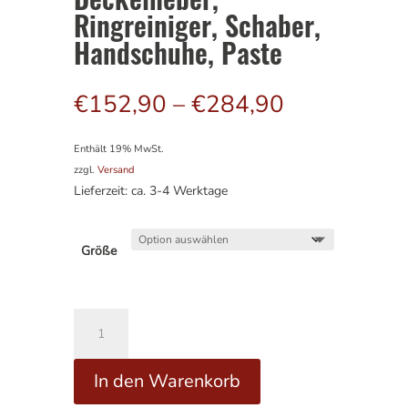
Ringreiniger, Schaber,
Handschuhe, Paste
Preisspann
€
152,90
–
€
284,90
€152,90
bis
Enthält 19% MwSt.
€284,90
zzgl.
Versand
Lieferzeit: ca. 3-4 Werktage
Größe
Dutch
Oven
Set
In den Warenkorb
4
-