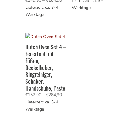
€
149,90
–
€
284,90
€118,90
Lieferzeit: ca. 3-4
€149,90
Lieferzeit: ca. 3-4
bis
Werktage
bis
Werktage
€254,90
€284,90
Dutch Oven Set 4 –
Feuertopf mit
Füßen,
Deckelheber,
Ringreiniger,
Schaber,
Handschuhe, Paste
Preisspanne:
€
152,90
–
€
284,90
€152,90
Lieferzeit: ca. 3-4
bis
Werktage
€284,90