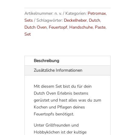
A
Feuertopf
l
ohne
Artikelnummer:
n. v.
Kategorien:
Petromax
,
t
Füße,
Sets
Schlagwörter:
Deckelheber
,
Dutch
,
e
Deckelheber,
Dutch Oven
,
Feuertopf
,
Handschuhe
,
Paste
,
r
Ringreiniger,
Set
n
Schaber,
a
Handschuhe,
t
Paste
i
Menge
Beschreibung
v
Zusätzliche Informationen
e
:
Mit diesem Set bist du für dein
Dutch Oven Erlebnis bestens
gerüstet und hast alles was du zum
Kochen und Pflegen deines
Feuertopfs benötigst.
Unter Grillfreunden und
Hobbyköchen ist der kultige