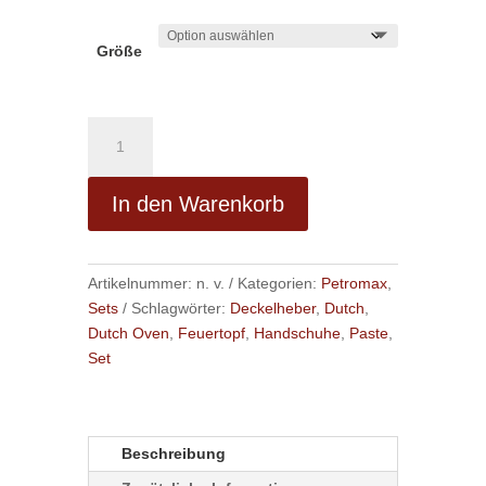
Größe
Dutch
Oven
Set
In den Warenkorb
16
-
A
Feuertopf
l
mit
Artikelnummer:
n. v.
Kategorien:
Petromax
,
t
Füßen,
Sets
Schlagwörter:
Deckelheber
,
Dutch
,
e
Deckelheber,
Dutch Oven
,
Feuertopf
,
Handschuhe
,
Paste
,
r
Tasche
Set
n
Menge
a
t
i
Beschreibung
v