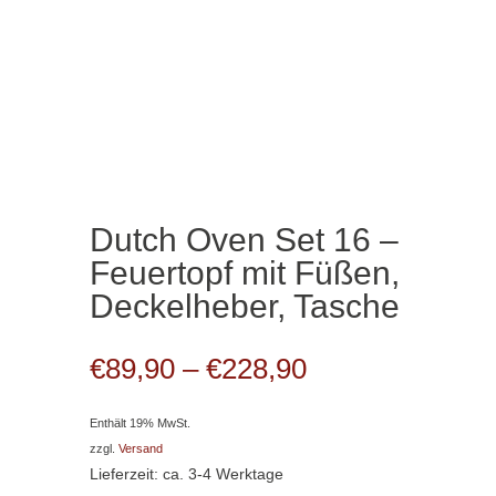
Dutch Oven Set 16 –
Feuertopf mit Füßen,
Deckelheber, Tasche
Preisspanne:
€
89,90
–
€
228,90
€89,90
bis
Enthält 19% MwSt.
€228,90
zzgl.
Versand
Lieferzeit: ca. 3-4 Werktage