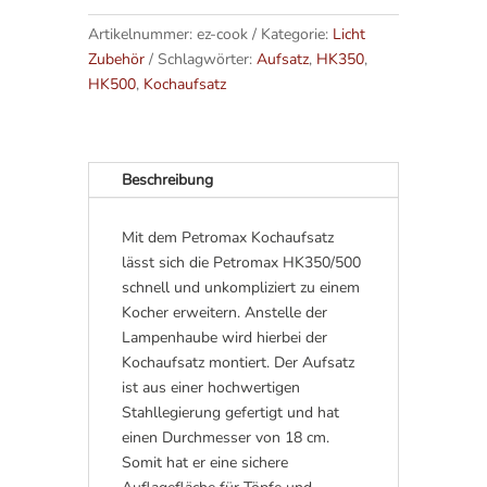
e
Artikelnummer:
ez-cook
Kategorie:
Licht
r
Zubehör
Schlagwörter:
Aufsatz
,
HK350
,
n
HK500
,
Kochaufsatz
a
t
i
v
Beschreibung
e
:
Mit dem Petromax Kochaufsatz
lässt sich die Petromax HK350/500
schnell und unkompliziert zu einem
Kocher erweitern. Anstelle der
Lampenhaube wird hierbei der
Kochaufsatz montiert. Der Aufsatz
ist aus einer hochwertigen
Stahllegierung gefertigt und hat
einen Durchmesser von 18 cm.
Somit hat er eine sichere