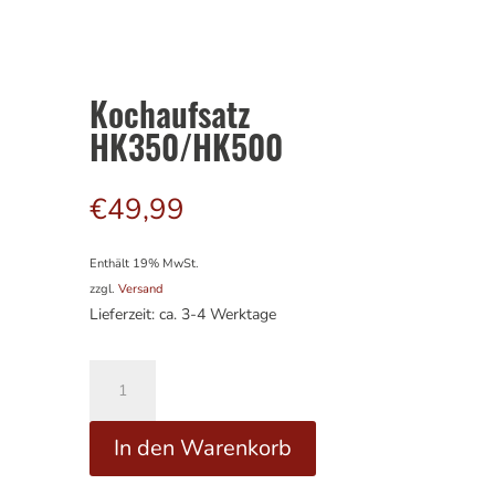
Kochaufsatz
HK350/HK500
€
49,99
Enthält 19% MwSt.
zzgl.
Versand
Lieferzeit: ca. 3-4 Werktage
Kochaufsatz
HK350/HK500
Menge
A
In den Warenkorb
l
t