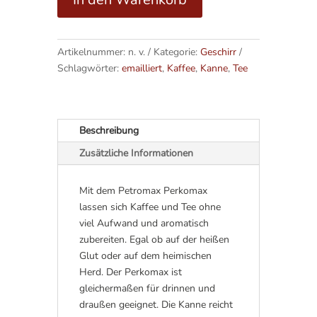
A
l
Artikelnummer:
n. v.
Kategorie:
Geschirr
t
Schlagwörter:
emailliert
,
Kaffee
,
Kanne
,
Tee
e
r
n
a
Beschreibung
t
Zusätzliche Informationen
i
v
e
Mit dem Petromax Perkomax
:
lassen sich Kaffee und Tee ohne
viel Aufwand und aromatisch
zubereiten. Egal ob auf der heißen
Glut oder auf dem heimischen
Herd. Der Perkomax ist
gleichermaßen für drinnen und
draußen geeignet. Die Kanne reicht