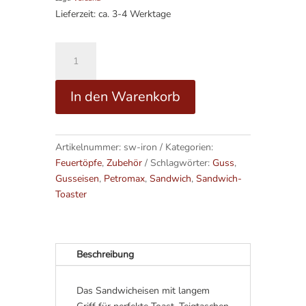
Lieferzeit: ca. 3-4 Werktage
Sandwicheisen
sw-
iron
A
In den Warenkorb
Menge
l
t
e
Artikelnummer:
sw-iron
Kategorien:
r
Feuertöpfe
,
Zubehör
Schlagwörter:
Guss
,
n
Gusseisen
,
Petromax
,
Sandwich
,
Sandwich-
a
Toaster
t
i
v
e
Beschreibung
:
Das Sandwicheisen mit langem