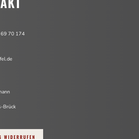
TAKT
 69 70 174
fel.de
mann
-Brück
G WIDERRUFEN