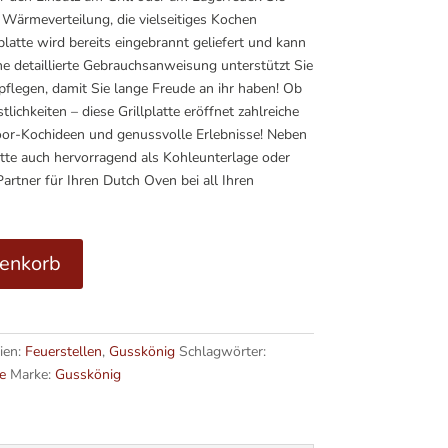
 Wärmeverteilung, die vielseitiges Kochen
latte wird bereits eingebrannt geliefert und kann
ne detaillierte Gebrauchsanweisung unterstützt Sie
u pflegen, damit Sie lange Freude an ihr haben! Ob
ichkeiten – diese Grillplatte eröffnet zahlreiche
oor-Kochideen und genussvolle Erlebnisse! Neben
atte auch hervorragend als Kohleunterlage oder
 Partner für Ihren Dutch Oven bei all Ihren
A
renkorb
l
t
e
r
ien:
Feuerstellen
,
Gusskönig
Schlagwörter:
n
e
Marke:
Gusskönig
a
t
i