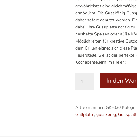
gewährleistet eine gleichmäßige
ermöglicht! Die Gusskönig Gussp
daher sofort genutzt werden. Ei
dabei, Ihre Gussplatte richtig z
herzhafte Speisen oder süße Köstl
Möglichkeiten für kreative Outd
dem Grillen eignet sich diese Pl
Feuerstelle. Sie ist der perfekte
Kochabenteuern im Freien!
Gusseisen
In den Wa
Grillplatte
(42
cm)
Menge
Artikelnummer:
GK-030
Kategor
Grillplatte
,
gusskönig
,
Gussplatt