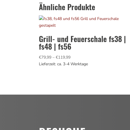
Ähnliche Produkte
Grill- und Feuerschale fs38 |
fs48 | fs56
Preisspanne:
€
79,99
–
€
119,99
€79,99
Lieferzeit: ca. 3-4 Werktage
bis
€119,99