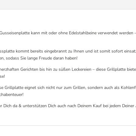
eisenplatte kann mit oder ohne Edelstahlbeine verwendet werden – ide
tte kommt bereits eingebrannt zu Ihnen und ist somit sofort einsatzbe
gen, sodass Sie lange Freude daran haben!
en Gerichten bis hin zu süßen Leckereien – diese Grillplatte bietet 
se!
lplatte eignet sich nicht nur zum Grillen, sondern auch als Kohlenflä
ochabenteuer!
ch da & unterstützen Dich auch nach Deinem Kauf bei jedem Deiner A