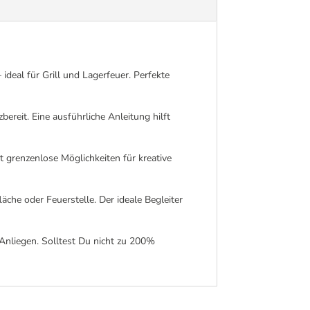
v
e
:
al für Grill und Lagerfeuer. Perfekte
reit. Eine ausführliche Anleitung hilft
grenzenlose Möglichkeiten für kreative
che oder Feuerstelle. Der ideale Begleiter
nliegen. Solltest Du nicht zu 200%