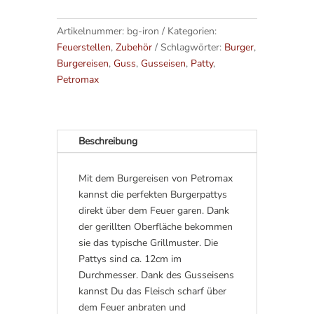
t
e
Artikelnummer:
bg-iron
Kategorien:
r
Feuerstellen
,
Zubehör
Schlagwörter:
Burger
,
n
Burgereisen
,
Guss
,
Gusseisen
,
Patty
,
a
Petromax
t
i
v
e
Beschreibung
:
Mit dem Burgereisen von Petromax
kannst die perfekten Burgerpattys
direkt über dem Feuer garen. Dank
der gerillten Oberfläche bekommen
sie das typische Grillmuster. Die
Pattys sind ca. 12cm im
Durchmesser. Dank des Gusseisens
kannst Du das Fleisch scharf über
dem Feuer anbraten und