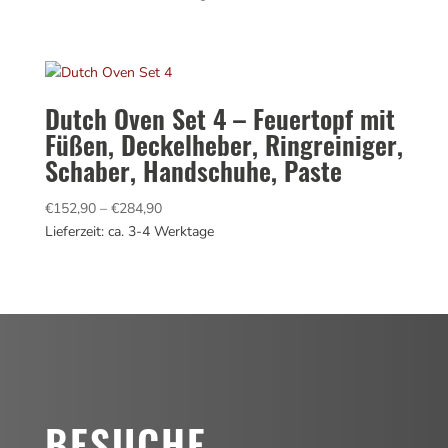
bis
€229,90
Dutch Oven Set 4 – Feuertopf mit
Füßen, Deckelheber, Ringreiniger,
Schaber, Handschuhe, Paste
Preisspanne:
€
152,90
–
€
284,90
€152,90
Lieferzeit: ca. 3-4 Werktage
bis
€284,90
BESUCHE