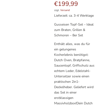
Preisspan
€
199,99
€159,99
zzgl.
Versand
bis
Lieferzeit: ca. 3-4 Werktage
€199,99
Gusseisen Topf-Set – Ideal
zum Braten, Grillen &
Schmoren – 8er Set
Enthält alles, was du für
ein gelungenes
Kocherlebnis benötigst:
Dutch Oven, Bratpfanne,
Saucentopf, Griffschutz aus
echtem Leder, Edelstahl-
Untersetzer sowie einen
praktischen 2in1-
Deckelheber. Geliefert wird
das Set in einer
erstklassigen
Massivholzbox!Dein Dutch