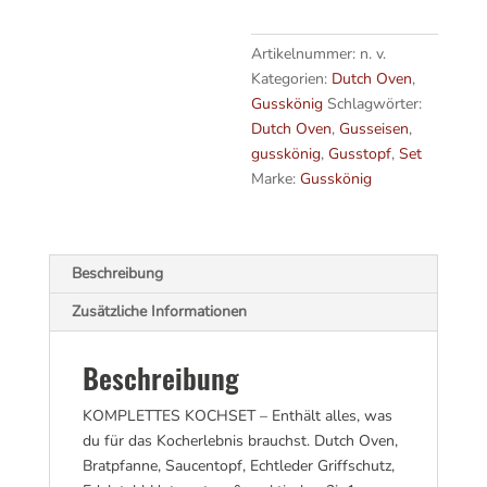
Braten,
a
Grillen
t
&
i
Artikelnummer:
n. v.
Schmoren
v
Kategorien:
Dutch Oven
,
Menge
e
Gusskönig
Schlagwörter:
:
Dutch Oven
,
Gusseisen
,
gusskönig
,
Gusstopf
,
Set
Marke:
Gusskönig
Beschreibung
Zusätzliche Informationen
Beschreibung
KOMPLETTES KOCHSET – Enthält alles, was
du für das Kocherlebnis brauchst. Dutch Oven,
Bratpfanne, Saucentopf, Echtleder Griffschutz,