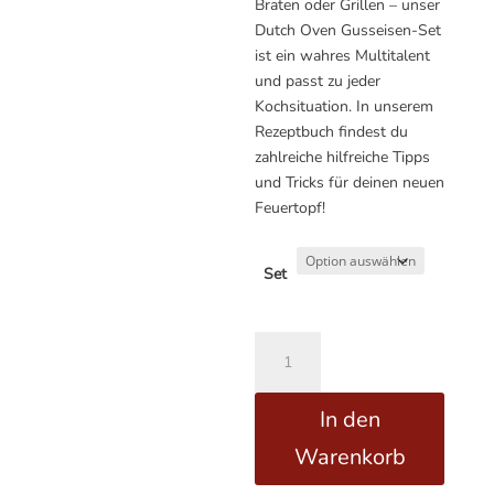
Braten oder Grillen – unser
Dutch Oven Gusseisen-Set
ist ein wahres Multitalent
und passt zu jeder
Kochsituation. In unserem
Rezeptbuch findest du
zahlreiche hilfreiche Tipps
und Tricks für deinen neuen
Feuertopf!
Set
Gusseisen
A
Topf-
l
Set
t
In den
–
e
Ideal
r
Warenkorb
zum
n