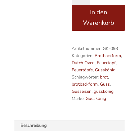
Brotbackform
t
In den
Set
e
–
r
Warenkorb
300ml
n
Brotbacktopf
a
mit
t
Deckel
i
Artikelnummer:
GK-093
-
v
Kategorien:
Brotbackform
,
4Stk
e
Dutch Oven
,
Feuertopf
,
mit
:
Feuertöpfe
,
Gusskönig
Holzuntersetze
Schlagwörter:
brot
,
Menge
brotbackform
,
Guss
,
Gusseisen
,
gusskönig
Marke:
Gusskönig
Beschreibung