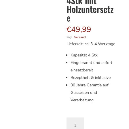
4Stk mit
Holzuntersetz
e
€
49,99
zzgl.
Versand
Lieferzeit: ca. 3-4 Werktage
Kapazität 4 Stk
Eingebrannt und sofort
einsatzbereit
Rezeptheft & inklusive
30 Jahre Garantie auf
Gusseisen und
Verarbeitung
Mini
A
Gusseisen
l