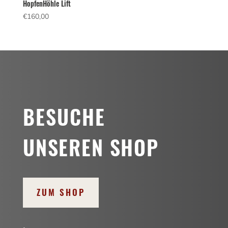
HopfenHöhle Lift
€
160,00
BESUCHE
UNSEREN SHOP
ZUM SHOP