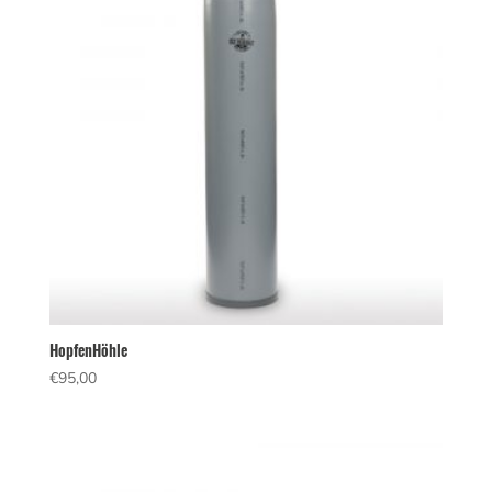
HopfenHöhle
€
95,00